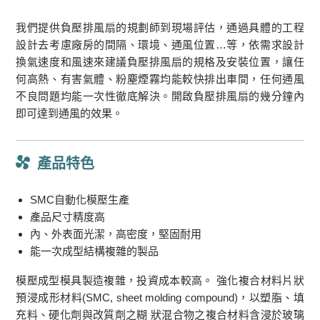
我們提供負壓排風扇的規劃師到現場評估，通過具體的工程
設計去考慮廠房的間隔、環境、通風位置…等，依需求設計
換氣速度和風速來建議負壓排風扇的規格及安裝位置，讓任
何高熱、有害氣體、粉塵煙霧均能較快排出車間，任何通風
不良問題均能一次性徹底解決。開啟負壓排風扇的幾分鐘內
即可達到通風的效果。
產品特色
SMC自動化模壓生產
產品尺寸精度高
內、外表面光潔，高密度，堅固耐用
能一次成型結構複雜的製品
模壓成型模具製造複雜，投資成本較高。 強化複合材料片狀
預浸成形材料(SMC, sheet molding compound)，以塑脂、填
充料、硬化劑與改質劑之糊 狀混合物之複合材料含浸於玻璃