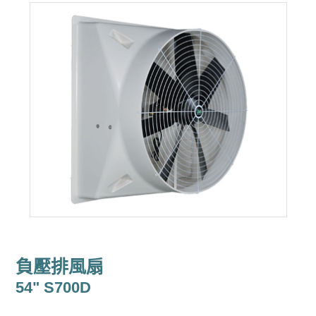
負壓排風扇
54" S700D