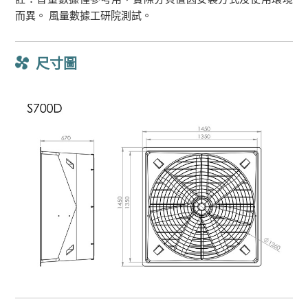
而異。 風量數據工研院測試。
尺寸圖