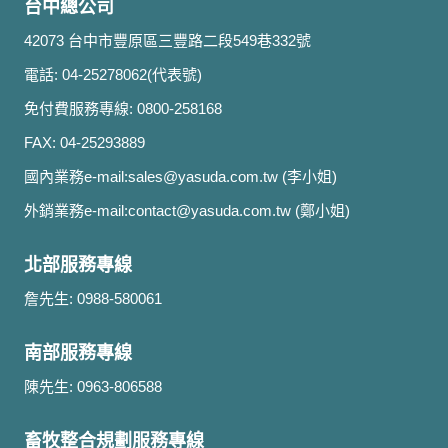
台中總公司
42073 台中市豐原區三豐路二段549巷332號
電話: 04-25278062(代表號)
免付費服務專線: 0800-258168
FAX: 04-25293889
國內業務e-mail:
sales@yasuda.com.tw
(李小姐)
外銷業務e-mail:
contact@yasuda.com.tw
(鄭小姐)
北部服務專線
詹先生: 0988-580061
南部服務專線
陳先生: 0963-806588
畜牧整合規劃服務專線