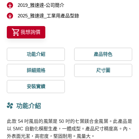
2019_雅速達-公司簡介
2025_雅速達_工業用產品型錄
我想詢價
功能介紹
產品特色
詳細規格
尺寸圖
安裝實績
功能介紹
此款 54 吋風扇的風葉是 50 吋的七葉鎂合金風葉。此產品是
以 SMC 自動化模壓生產，一體成型。產品尺寸精度高。內、
外表面光潔，高密度，堅固耐用。風量大。