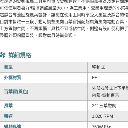
雅速達的變頻風扇工具車可無段變頻調速，不侷限遙控器及定速問
可依使用者喜好/環境調整風量大小，為工業用、營業用理想的小幫
超靜音導流回旋風葉設計，讓您在使用上同時享受大風量及靜音的
目前市售唯一三段手動可調整風向百葉窗搭配超廣角風向電動百葉，
上方置物空間，不再煩惱工具找不到或佔空間，側邊有設計便利把
整體外觀粉體塗裝，超耐磨且時尚美觀。
詳細規格
類型
移動式
外框材質
FE
外部-3段式上下手
百葉窗(黃色)
內部-電動百葉
風葉
24" 三葉塑鋼
轉速
1,020 RPM
變頻馬達
750W F級