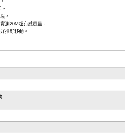
題，
手。
環境。
實測20M超有感風量。
手好推好移動。
動