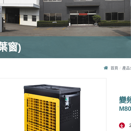
葉窗)
首頁
產品
變
M80