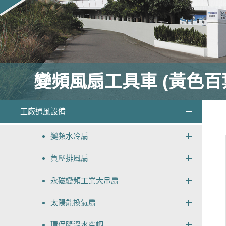
變頻風扇工具車 (黃色百
工廠通風設備
變頻水冷扇
負壓排風扇
永磁變頻工業大吊扇
太陽能換氣扇
環保降溫水空調