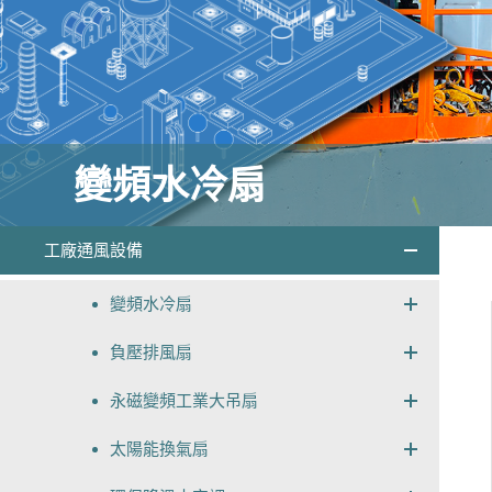
變頻水冷扇
工廠通風設備
變頻水冷扇
負壓排風扇
永磁變頻工業大吊扇
太陽能換氣扇