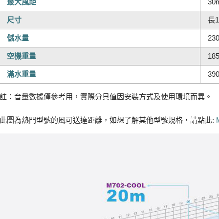
最大風距
3
尺寸
長1
儲水量
23
空機重量
18
滿水重量
39
註：音量數據僅參考用，實際分貝值因安裝方式及使用環境而異。
此圖為熱門型號的風可送達距離，如想了解其他型號規格，請點此: