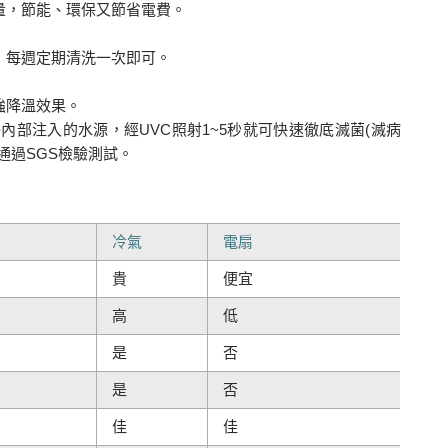
量，節能、環保又節省電費。
，每週定期清洗一次即可。
強降溫效果。
內部注入的水源，經UVC照射1~5秒就可快速徹底滅菌(滅病
通過SGS檢驗測試。
冷氣
電扇
貴
便宜
高
低
是
否
是
否
佳
佳