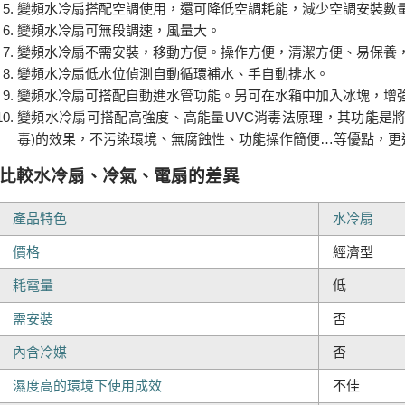
變頻水冷扇搭配空調使用，還可降低空調耗能，減少空調安裝數
變頻水冷扇可無段調速，風量大。
變頻水冷扇不需安裝，移動方便。操作方便，清潔方便、易保養
變頻水冷扇低水位偵測自動循環補水、手自動排水。
變頻水冷扇可搭配自動進水管功能。另可在水箱中加入冰塊，增
變頻水冷扇可搭配高強度、高能量UVC消毒法原理，其功能是將
毒)的效果，不污染環境、無腐蝕性、功能操作簡便…等優點，更
比較水冷扇、冷氣、電扇的差異
產品特色
水冷扇
價格
經濟型
耗電量
低
需安裝
否
內含冷媒
否
濕度高的環境下使用成效
不佳