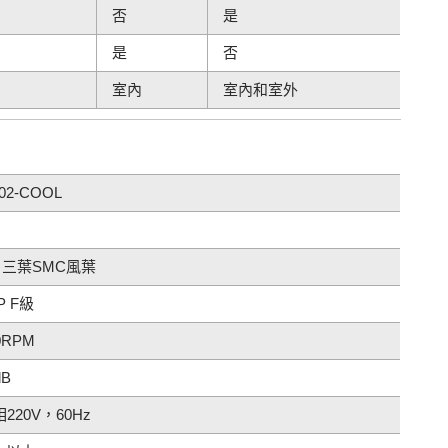
否
是
是
否
室內
室內和室外
02-COOL
" 三葉SMC風葉
P F級
0RPM
dB
220V，60Hz