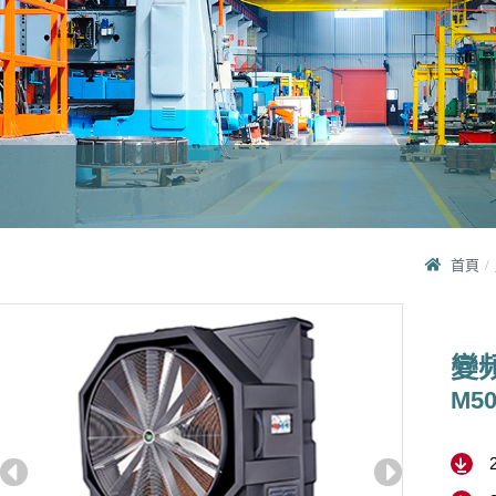
首頁
變
M50