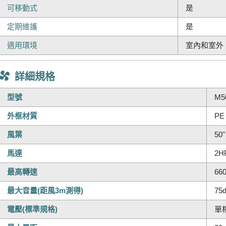
可移動式
是
定期維護
是
適用環境
室內和室外
詳細規格
型號
M5
外框材質
PE
風葉
50
馬達
2H
最高轉速
66
最大音量(距風3m測得)
75
電壓(標準規格)
單相