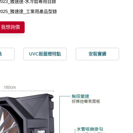
2023_雅速達-水冷扇專用目錄
2025_雅速達_工業用產品型錄
我想詢價
格
UVC殺菌燈特點
安裝實績