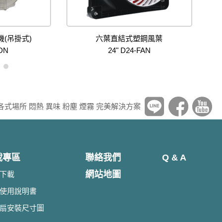
(吊掛式)
六葉直結式塑鋼風葉
1DN
24" D24-FAN
各式場所 悶熱 異味 粉塵 煙霧 完美解決方案
載專區
聯絡我們
Q & A
網站地圖
下載
使用說明書
扇安裝尺寸圖