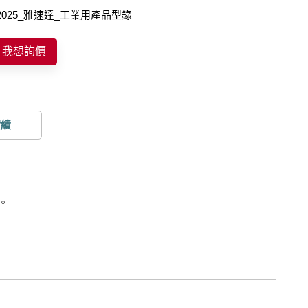
2025_雅速達_工業用產品型錄
我想詢價
實績
。