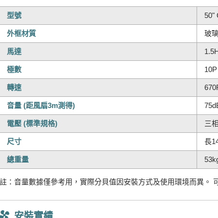
型號
50"
外框材質
玻
馬達
1.5
極數
10P
轉速
67
音量 (距風扇3m測得)
75d
電壓 (標準規格)
三相
尺寸
長1
總重量
53k
註：音量數據僅參考用，實際分貝值因安裝方式及使用環境而異。 
安裝實績