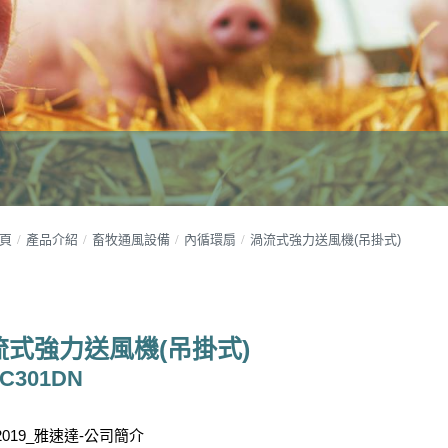
頁
產品介紹
畜牧通風設備
內循環扇
渦流式強力送風機(吊掛式)
流式強力送風機(吊掛式)
 C301DN
2019_雅速達-公司簡介