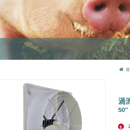
首
渦
50"