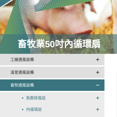
畜牧業50吋內循環扇
工廠通風設備
溫室通風設備
畜牧通風設備
負壓排風扇
內循環扇