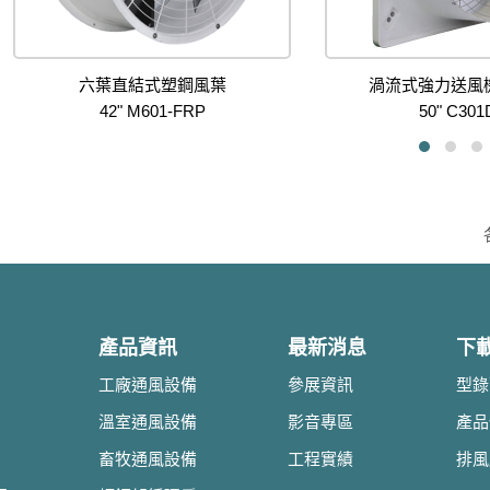
六葉直結式塑鋼風葉
渦流式強力送風機
42" M601-FRP
50" C30
產品資訊
最新消息
下
工廠通風設備
參展資訊
型錄
溫室通風設備
影音專區
產品
畜牧通風設備
工程實績
排風