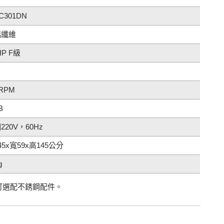
 C301DN
璃纖維
HP F級
0RPM
B
220V，60Hz
45x寬59x高145公分
g
可選配不銹鋼配件。