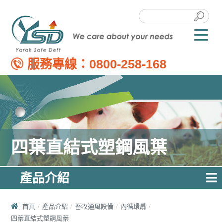
服務專線：
0800-258-168
四葉直結式塑鋼風葉
產品介紹
首頁
產品介紹
畜牧通風設備
內循環扇
四葉直結式塑鋼風葉