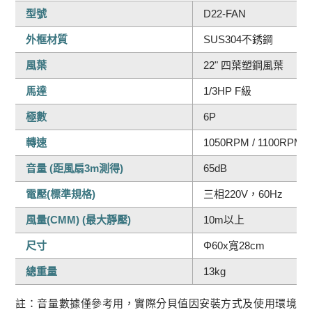
型號
D22-FAN
外框材質
SUS304不銹鋼
風葉
22" 四葉塑鋼風葉
馬達
1/3HP F級
極數
6P
轉速
1050RPM / 1100RPM
音量 (距風扇3m測得)
65dB
電壓(標準規格)
三相220V，60Hz
風量(CMM) (最大靜壓)
10m以上
尺寸
Φ60x寬28cm
總重量
13kg
註：音量數據僅參考用，實際分貝值因安裝方式及使用環境