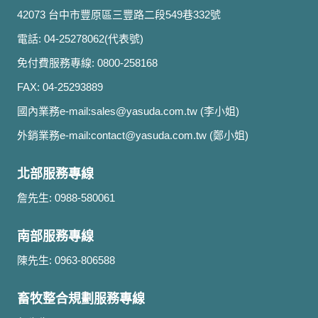
42073 台中市豐原區三豐路二段549巷332號
電話: 04-25278062(代表號)
免付費服務專線: 0800-258168
FAX: 04-25293889
國內業務e-mail:
sales@yasuda.com.tw
(李小姐)
外銷業務e-mail:
contact@yasuda.com.tw
(鄭小姐)
北部服務專線
詹先生: 0988-580061
南部服務專線
陳先生: 0963-806588
畜牧整合規劃服務專線