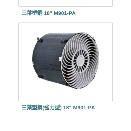
三葉塑鋼 18" M901-PA
三葉塑鋼(強力型) 18" M901-PA