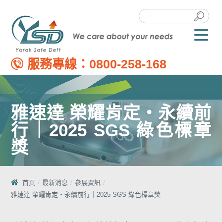
服務專線：
0800-258-168
雅速達 榮耀肯定・永續前
行｜2025 SGS 綠色標章
獎
首頁
最新消息
參展資訊
雅速達 榮耀肯定・永續前行｜2025 SGS 綠色標章獎