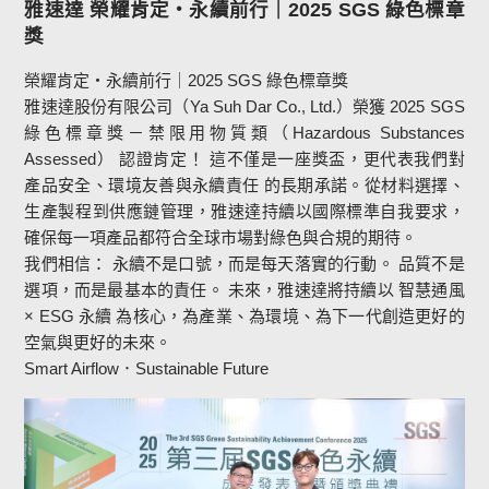
雅速達 榮耀肯定・永續前行｜2025 SGS 綠色標章
獎
榮耀肯定・永續前行｜2025 SGS 綠色標章獎
雅速達股份有限公司（Ya Suh Dar Co., Ltd.）榮獲 2025 SGS
綠色標章獎－禁限用物質類（Hazardous Substances
Assessed） 認證肯定！ 這不僅是一座獎盃，更代表我們對
產品安全、環境友善與永續責任 的長期承諾。從材料選擇、
生產製程到供應鏈管理，雅速達持續以國際標準自我要求，
確保每一項產品都符合全球市場對綠色與合規的期待。
我們相信： 永續不是口號，而是每天落實的行動。 品質不是
選項，而是最基本的責任。 未來，雅速達將持續以 智慧通風
× ESG 永續 為核心，為產業、為環境、為下一代創造更好的
空氣與更好的未來。
Smart Airflow．Sustainable Future