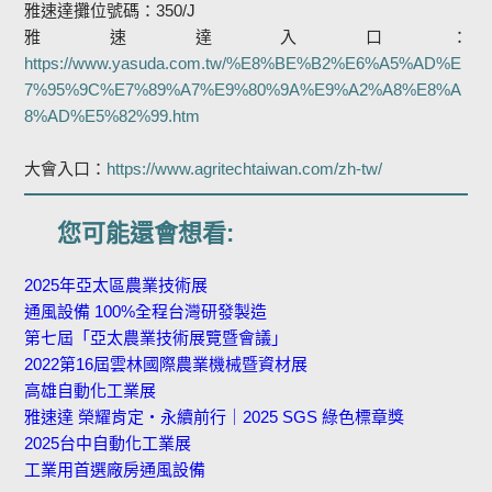
雅速達攤位號碼：350/J
雅速達入口：
https://www.yasuda.com.tw/%E8%BE%B2%E6%A5%AD%E
7%95%9C%E7%89%A7%E9%80%9A%E9%A2%A8%E8%A
8%AD%E5%82%99.htm
大會入口：
https://www.agritechtaiwan.com/zh-tw/
您可能還會想看:
2025年亞太區農業技術展
通風設備 100%全程台灣研發製造
第七屆「亞太農業技術展覽暨會議」
2022第16屆雲林國際農業機械暨資材展
高雄自動化工業展
雅速達 榮耀肯定・永續前行｜2025 SGS 綠色標章獎
2025台中自動化工業展
工業用首選廠房通風設備